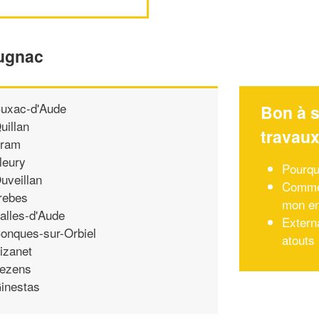
tugnac
uxac-d'Aude
Bon à s
uillan
travau
ram
leury
Pourquo
uveillan
Commen
rebes
mon en
alles-d'Aude
Externa
onques-sur-Orbiel
atouts
izanet
ezens
inestas