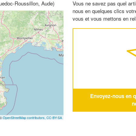
uedoc-Roussillon, Aude)
Vous ne savez pas quel arti
nous en quelques clics vot
vous et vous mettons en rela
Envoyez-nous en qu
n
 ©
OpenStreetMap contributors,
CC-BY-SA