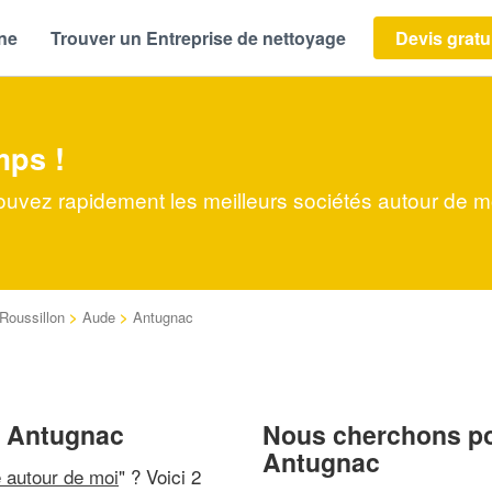
ène
Trouver un Entreprise de nettoyage
Devis gratu
mps !
ouvez rapidement les meilleurs sociétés autour de m
Roussillon
>
Aude
>
Antugnac
à Antugnac
Nous cherchons pou
Antugnac
e autour de moi
" ? Voici 2