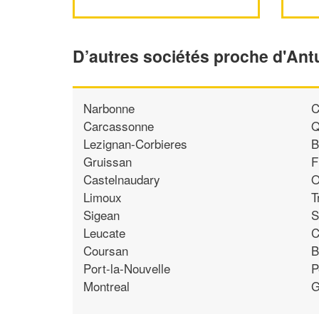
D’autres sociétés proche d'An
Narbonne
C
Carcassonne
Q
Lezignan-Corbieres
B
Gruissan
F
Castelnaudary
O
Limoux
T
Sigean
S
Leucate
C
Coursan
B
Port-la-Nouvelle
P
Montreal
G