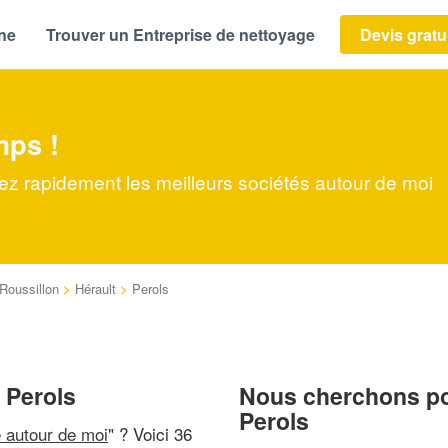
ène
Trouver un Entreprise de nettoyage
Devis gratu
mps !
vez rapidement les meilleurs sociétés autour de moi
Roussillon
>
Hérault
>
Perols
 Perols
Nous cherchons pou
Perols
e autour de moi
" ? Voici 36