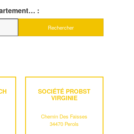
partement… :
CH
SOCIÉTÉ PROBST
VIRGINIE
✕
Vous êtes un
professionnel ?
Chemin Des Faisses
34470 Perols
Augmentez votre
chiffre d'affai