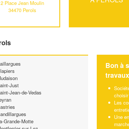
2 Place Jean Moulin
34470 Perols
rols
aillargues
Bon à s
lapiers
travau
udaison
aint-Just
Sociét
aint-Jean-de-Vedas
choisir
eyran
Les co
astries
entreti
andillargues
Une en
a-Grande-Motte
march
ontferrier-sur-Lez