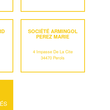
vos
tout en gagnant de
marges
!
nouveaux clients
En savoir plus
RD
SOCIÉTÉ ARMINGOL
PEREZ MARIE
4 Impasse De La Cite
34470 Perols
TÉS