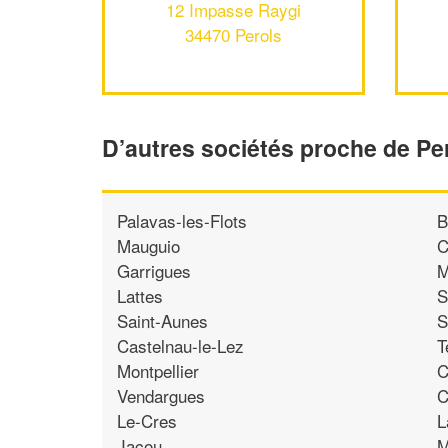
12 Impasse Raygi
34470 Perols
D’autres sociétés proche de Pe
Palavas-les-Flots
B
Mauguio
C
Garrigues
M
Lattes
S
Saint-Aunes
S
Castelnau-le-Lez
T
Montpellier
C
Vendargues
C
Le-Cres
L
Jacou
M