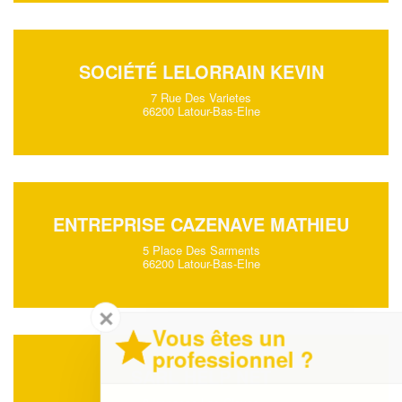
SOCIÉTÉ LELORRAIN KEVIN
7 Rue Des Varietes
66200 Latour-Bas-Elne
ENTREPRISE CAZENAVE MATHIEU
5 Place Des Sarments
66200 Latour-Bas-Elne
✕
Vous êtes un
professionnel ?
SARL HELP NET