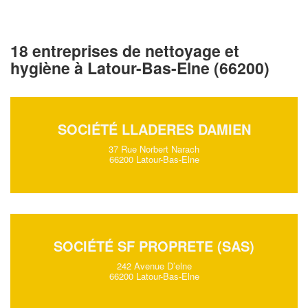
18 entreprises de nettoyage et
hygiène à Latour-Bas-Elne (66200)
SOCIÉTÉ LLADERES DAMIEN
37 Rue Norbert Narach
66200 Latour-Bas-Elne
SOCIÉTÉ SF PROPRETE (SAS)
242 Avenue D’elne
66200 Latour-Bas-Elne