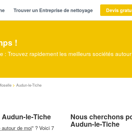
ène
Trouver un Entreprise de nettoyage
Devis gratu
mps !
e : Trouvez rapidement les meilleurs sociétés autour
Moselle
>
Audun-le-Tiche
à Audun-le-Tiche
Nous cherchons pou
Audun-le-Tiche
e autour de moi
" ? Voici 7