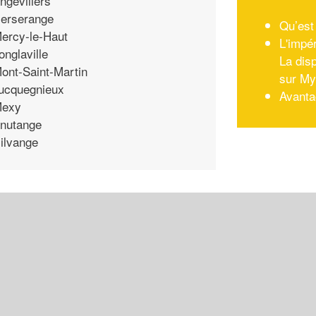
ngevillers
erserange
Qu’est
ercy-le-Haut
L'impér
onglaville
La dis
ont-Saint-Martin
sur M
ucquegnieux
Avanta
exy
nutange
ilvange