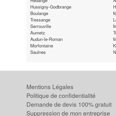
Redange
A
Hussigny-Godbrange
H
Boulange
M
Tressange
L
Serrouville
M
Aumetz
T
Audun-le-Roman
M
Morfontaine
K
Saulnes
N
Mentions Légales
Politique de confidentialité
Demande de devis 100% gratuit
Suppression de mon entreprise