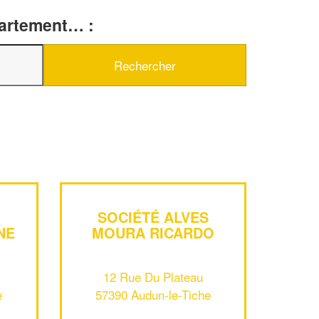
partement… :
✕
Vous êtes un
professionnel ?
SOCIÉTÉ ALVES
Augmentez votre
et
chiffre d'affaires
NE
MOURA RICARDO
vos
tout en gagnant de
marges
!
nouveaux clients
12 Rue Du Plateau
En savoir plus
e
57390 Audun-le-Tiche