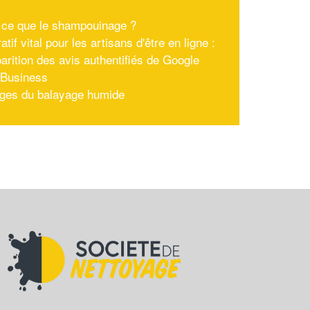
 ce que le shampouinage ?
atif vital pour les artisans d'être en ligne :
parition des avis authentifiés de Google
yBusiness
ges du balayage humide