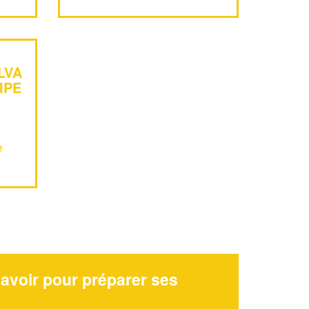
LVA
IPE
e
avoir pour préparer ses
x