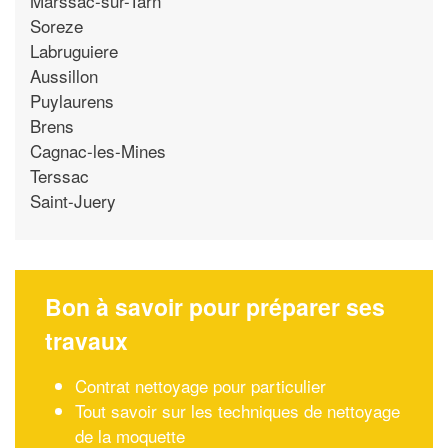
Marssac-sur-Tarn
Soreze
Labruguiere
Aussillon
Puylaurens
Brens
Cagnac-les-Mines
Terssac
Saint-Juery
Bon à savoir pour préparer ses
travaux
Contrat nettoyage pour particulier
Tout savoir sur les techniques de nettoyage
de la moquette