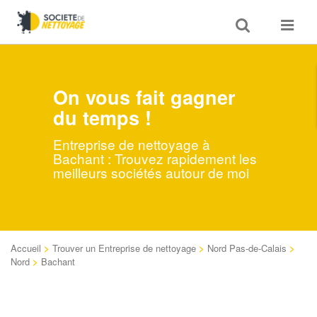
Toggle
Toggle
search
navigat
On vous fait gagner
du temps !
Entreprise de nettoyage à
Bachant : Trouvez rapidement les
meilleurs sociétés autour de moi
Accueil
>
Trouver un Entreprise de nettoyage
>
Nord Pas-de-Calais
>
Nord
>
Bachant