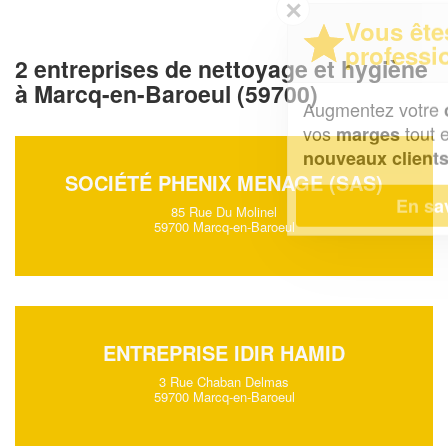
✕
Vous êtes un
professionnel ?
2 entreprises de nettoyage et hygiène
à Marcq-en-Baroeul (59700)
Augmentez votre
et
chiffre d'affaires
vos
tout en gagnant de
marges
!
nouveaux clients
SOCIÉTÉ PHENIX MENAGE (SAS)
En savoir plus
85 Rue Du Molinel
59700 Marcq-en-Baroeul
ENTREPRISE IDIR HAMID
3 Rue Chaban Delmas
59700 Marcq-en-Baroeul