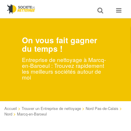
Toggle
Toggle
search
navigat
On vous fait gagner
du temps !
Entreprise de nettoyage à Marcq-
en-Baroeul : Trouvez rapidement
les meilleurs sociétés autour de
moi
Accueil
>
Trouver un Entreprise de nettoyage
>
Nord Pas-de-Calais
>
Nord
>
Marcq-en-Baroeul