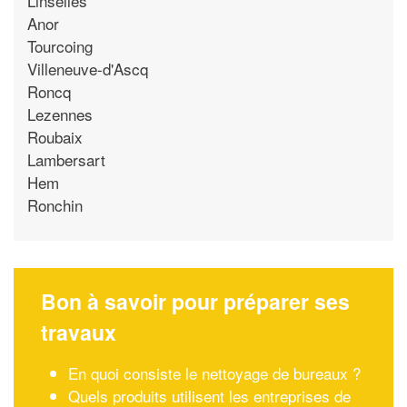
Linselles
Anor
Tourcoing
Villeneuve-d'Ascq
Roncq
Lezennes
Roubaix
Lambersart
Hem
Ronchin
Bon à savoir pour préparer ses
travaux
En quoi consiste le nettoyage de bureaux ?
Quels produits utilisent les entreprises de