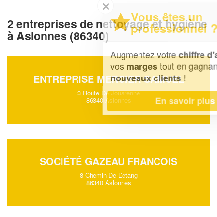
✕
Vous êtes un
2 entreprises de nettoyage et hygiène
professionnel ?
à Aslonnes (86340)
Augmentez votre
et
chiffre d'affaires
vos
tout en gagnant de
marges
!
nouveaux clients
ENTREPRISE MERCIER SAMUEL
3 Route De Jouarenne
En savoir plus
86340 Aslonnes
SOCIÉTÉ GAZEAU FRANCOIS
8 Chemin De L’etang
86340 Aslonnes