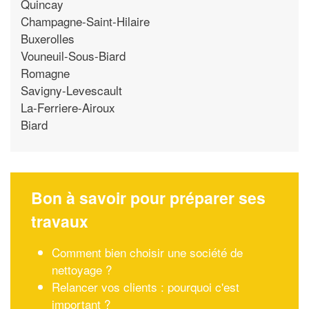
Quincay
Champagne-Saint-Hilaire
Buxerolles
Vouneuil-Sous-Biard
Romagne
Savigny-Levescault
La-Ferriere-Airoux
Biard
Bon à savoir pour préparer ses
travaux
Comment bien choisir une société de
nettoyage ?
Relancer vos clients : pourquoi c'est
important ?