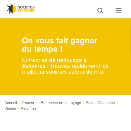
Toggle
Toggle
search
navigat
On vous fait gagner
du temps !
Entreprise de nettoyage à
Aslonnes : Trouvez rapidement les
meilleurs sociétés autour de moi
Accueil
>
Trouver un Entreprise de nettoyage
>
Poitou-Charentes
>
Vienne
>
Aslonnes