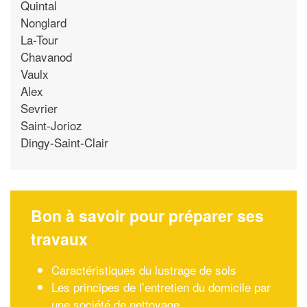
Quintal
Nonglard
La-Tour
Chavanod
Vaulx
Alex
Sevrier
Saint-Jorioz
Dingy-Saint-Clair
Bon à savoir pour préparer ses
travaux
Caractéristiques du lustrage de sols
Les principes de l’entretien du domicile par
une société de nettoyage