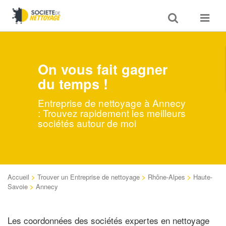
Toggle
Toggle
search
navigat
On vous fait gagner
du temps !
Entreprise de nettoyage à Annecy
: Trouvez rapidement les meilleurs
sociétés autour de moi
Accueil
>
Trouver un Entreprise de nettoyage
>
Rhône-Alpes
>
Haute-
Savoie
>
Annecy
Les coordonnées des sociétés expertes en nettoyage