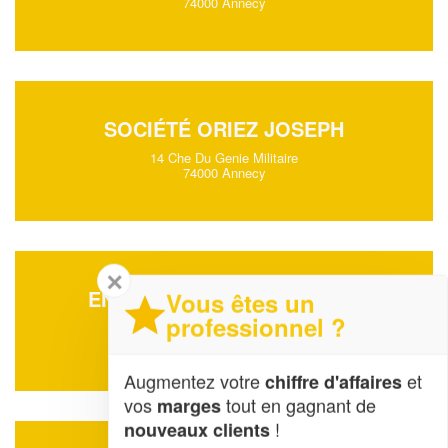
74000 Annecy
SOCIÉTÉ ORIEZ JOSEPH
14 Che Du Genie Militaire
74000 Annecy
✕
ENTREPRISE BOULET GERY
Vous êtes un
professionnel ?
4 Pas De La Cathedrale
74000 Annecy
Augmentez votre
et
chiffre d'affaires
vos
tout en gagnant de
marges
!
nouveaux clients