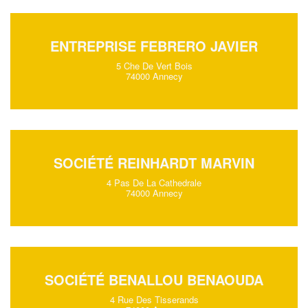
ENTREPRISE FEBRERO JAVIER
5 Che De Vert Bois
74000 Annecy
SOCIÉTÉ REINHARDT MARVIN
4 Pas De La Cathedrale
74000 Annecy
SOCIÉTÉ BENALLOU BENAOUDA
4 Rue Des Tisserands