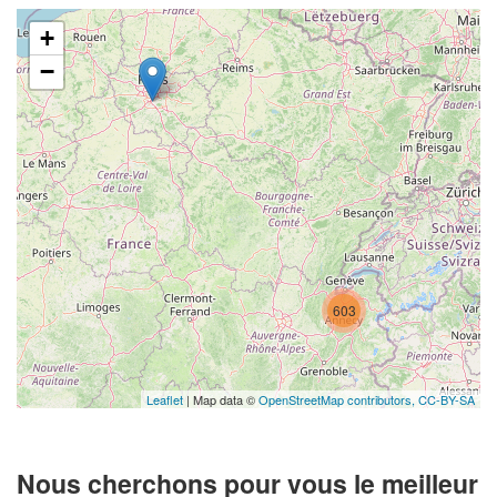
+
−
603
Leaflet
| Map data ©
OpenStreetMap contributors,
CC-BY-SA
Nous cherchons pour vous le meilleur