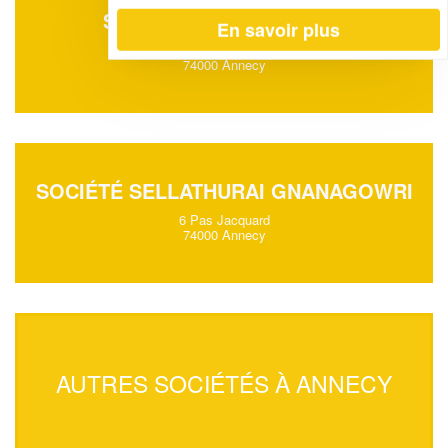
SOCIÉTÉ WEISS JOSEPH
En savoir plus
30 Che Du Genie Militaire
74000 Annecy
SOCIÉTÉ SELLATHURAI GNANAGOWRI
6 Pas Jacquard
74000 Annecy
AUTRES SOCIÉTÉS À ANNECY