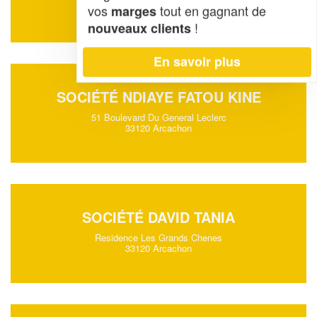
33120 Arcachon
vos
tout en gagnant de
marges
!
nouveaux clients
En savoir plus
SOCIÉTÉ NDIAYE FATOU KINE
51 Boulevard Du General Leclerc
33120 Arcachon
SOCIÉTÉ DAVID TANIA
Residence Les Grands Chenes
33120 Arcachon