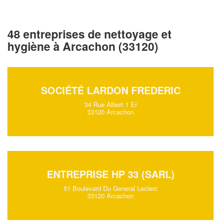
48 entreprises de nettoyage et
hygiène à Arcachon (33120)
SOCIÉTÉ LARDON FREDERIC
34 Rue Albert 1 Er
33120 Arcachon
ENTREPRISE HP 33 (SARL)
51 Boulevard Du General Leclerc
33120 Arcachon