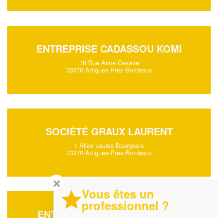
ENTREPRISE CADASSOU KOMI
38 Rue Aime Cesaire
33370 Artigues-Pres-Bordeaux
SOCIÉTÉ GRAUX LAURENT
1 Allee Louise Bourgeois
33370 Artigues-Pres-Bordeaux
✕
Vous êtes un
professionnel ?
ENTREPRISE MANTEAU ALAIN