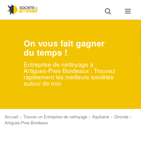
Toggle
Toggle
search
navigat
On vous fait gagner
du temps !
Entreprise de nettoyage à
Artigues-Pres-Bordeaux : Trouvez
rapidement les meilleurs sociétés
autour de moi
Accueil
>
Trouver un Entreprise de nettoyage
>
Aquitaine
>
Gironde
>
Artigues-Pres-Bordeaux