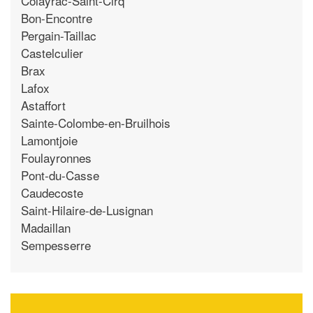
Colayrac-Saint-Cirq
Bon-Encontre
Pergain-Taillac
Castelculier
Brax
Lafox
Astaffort
Sainte-Colombe-en-Bruilhois
Lamontjoie
Foulayronnes
Pont-du-Casse
Caudecoste
Saint-Hilaire-de-Lusignan
Madaillan
Sempesserre