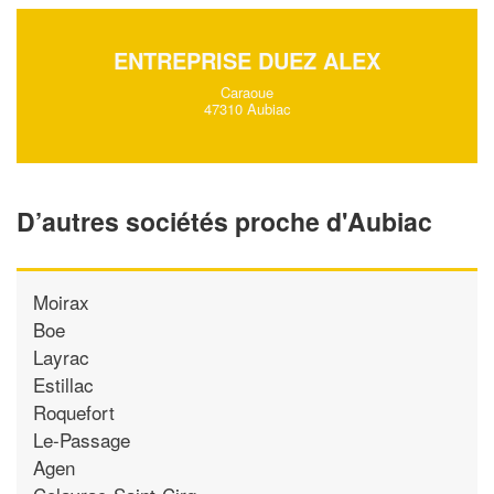
ENTREPRISE DUEZ ALEX
Caraoue
47310 Aubiac
D’autres sociétés proche d'Aubiac
Moirax
Boe
Layrac
Estillac
Roquefort
Le-Passage
Agen