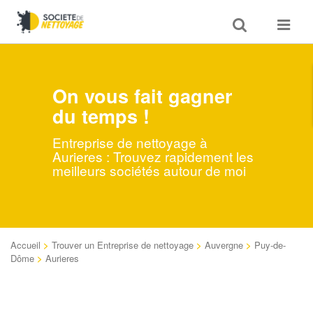
Toggle
Toggle
search
navigat
On vous fait gagner
du temps !
Entreprise de nettoyage à
Aurieres : Trouvez rapidement les
meilleurs sociétés autour de moi
Accueil
>
Trouver un Entreprise de nettoyage
>
Auvergne
>
Puy-de-
Dôme
>
Aurieres