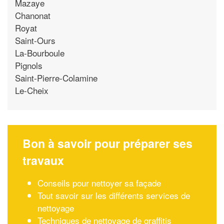
Mazaye
Chanonat
Royat
Saint-Ours
La-Bourboule
Pignols
Saint-Pierre-Colamine
Le-Cheix
Bon à savoir pour préparer ses
travaux
Conseils pour nettoyer sa façade
Tout savoir sur les différents services de
nettoyage
Techniques de nettoyage de graffitis