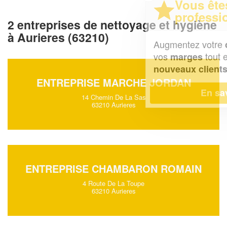
Vous êtes un
professionnel ?
2 entreprises de nettoyage et hygiène
à Aurieres (63210)
Augmentez votre
et
chiffre d'affaires
vos
tout en gagnant de
marges
!
nouveaux clients
ENTREPRISE MARCHE JORDAN
En savoir plus
14 Chemin De La Sas
63210 Aurieres
ENTREPRISE CHAMBARON ROMAIN
4 Route De La Toupe
63210 Aurieres