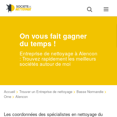
Toggle
Toggle
search
navigat
On vous fait gagner
du temps !
Entreprise de nettoyage à Alencon
: Trouvez rapidement les meilleurs
sociétés autour de moi
Accueil
>
Trouver un Entreprise de nettoyage
>
Basse Normandie
>
Orne
>
Alencon
Les coordonnées des spécialistes en nettoyage du