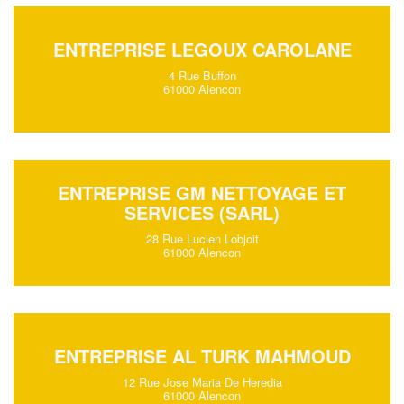
ENTREPRISE LEGOUX CAROLANE
4 Rue Buffon
61000 Alencon
ENTREPRISE GM NETTOYAGE ET
SERVICES (SARL)
28 Rue Lucien Lobjoit
61000 Alencon
ENTREPRISE AL TURK MAHMOUD
12 Rue Jose Maria De Heredia
61000 Alencon