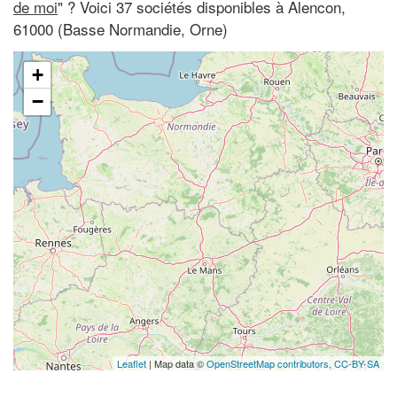
de moi
" ? Voici 37 sociétés disponibles à Alencon,
61000 (Basse Normandie, Orne)
+
−
Leaflet
| Map data ©
OpenStreetMap contributors,
CC-BY-SA