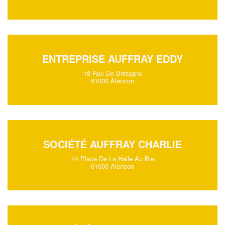
ENTREPRISE AUFFRAY EDDY
18 Rue De Bretagne
61000 Alencon
SOCIÉTÉ AUFFRAY CHARLIE
24 Place De La Halle Au Ble
61000 Alencon