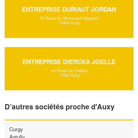
ENTREPRISE DURIAUT JORDAN
16 Route Du Monument Magnard
71400 Auxy
ENTREPRISE DIERCKX JOELLE
24 Route De Chalon
71400 Auxy
D’autres sociétés proche d'Auxy
Curgy
Antully