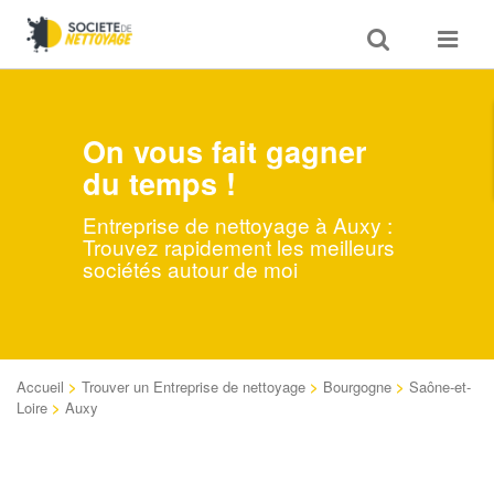
Toggle
Toggle
search
navigat
On vous fait gagner
du temps !
Entreprise de nettoyage à Auxy :
Trouvez rapidement les meilleurs
sociétés autour de moi
Accueil
>
Trouver un Entreprise de nettoyage
>
Bourgogne
>
Saône-et-
Loire
>
Auxy