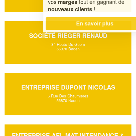
vos
tout en gagnant de
marges
!
nouveaux clients
En savoir plus
SOCIÉTÉ RIEGER RENAUD
34 Route Du Guern
56870 Baden
ENTREPRISE DUPONT NICOLAS
6 Rue Des Chaumieres
56870 Baden
ENTREPRISE AEL MAT INTENDANCE &