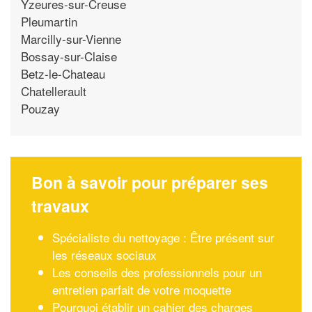
Yzeures-sur-Creuse
Pleumartin
Marcilly-sur-Vienne
Bossay-sur-Claise
Betz-le-Chateau
Chatellerault
Pouzay
Bon à savoir pour préparer ses
travaux
Spécialiste du nettoyage : Être présent sur
les réseaux sociaux
Les conseils des professionnels pour un
entretien parfait de votre moquette
Pourquoi établir un cahier des charges