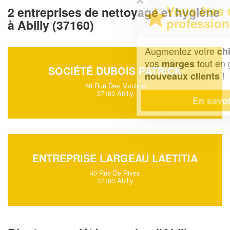
Vous êtes un
2 entreprises de nettoyage et hygiène
professionnel ?
à Abilly (37160)
Augmentez votre
et
chiffre d'affaires
vos
tout en gagnant de
marges
SOCIÉTÉ DUBOIS PATRICK
!
nouveaux clients
68 Rue Des Moulins
37160 Abilly
En savoir plus
ENTREPRISE LARGEAU LAETITIA
40 Rue De Rives
37160 Abilly