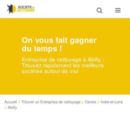
Toggle
Toggle
search
navigat
On vous fait gagner
du temps !
Entreprise de nettoyage à Abilly :
Trouvez rapidement les meilleurs
sociétés autour de moi
Accueil
>
Trouver un Entreprise de nettoyage
>
Centre
>
Indre-et-Loire
>
Abilly