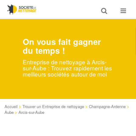
Toggle
Toggle
search
navigat
On vous fait gagner
du temps !
Entreprise de nettoyage à Arcis-
sur-Aube : Trouvez rapidement les
meilleurs sociétés autour de moi
Accueil
>
Trouver un Entreprise de nettoyage
>
Champagne-Ardenne
>
Aube
>
Arcis-sur-Aube