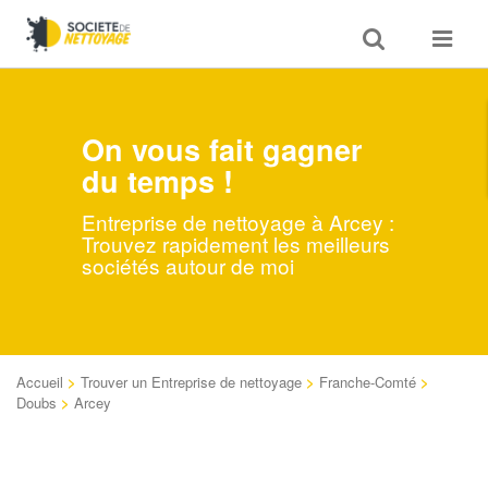
Toggle
Toggle
search
navigat
On vous fait gagner
du temps !
Entreprise de nettoyage à Arcey :
Trouvez rapidement les meilleurs
sociétés autour de moi
Accueil
>
Trouver un Entreprise de nettoyage
>
Franche-Comté
>
Doubs
>
Arcey