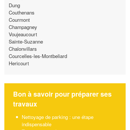
Dung
Couthenans
Courmont
Champagney
Voujeaucourt
Sainte-Suzanne
Chalonvillars
Courcelles-les-Montbeliard
Hericourt
Bon à savoir pour préparer ses
travaux
Nettoyage de parking : une étape
indispensable