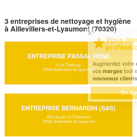
3 entreprises de nettoyage et hygiène
à Aillevillers-et-Lyaumont (70320)
✕
Vous êtes un
professionnel ?
ENTREPRISE PASSAL RENE
Augmentez votre
et
chiffre d'affaires
9 Le Thieloup
70320 Aillevillers-et-Lyaumont
vos
tout en gagnant de
marges
!
nouveaux clients
En savoir plus
ENTREPRISE BERNARDIN (SAS)
203 Lieudit Le Poiremont
70320 Aillevillers-et-Lyaumont