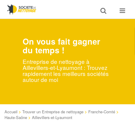
Toggle
Toggle
search
navigat
On vous fait gagner
du temps !
Entreprise de nettoyage à
Aillevillers-et-Lyaumont : Trouvez
rapidement les meilleurs sociétés
autour de moi
Accueil
>
Trouver un Entreprise de nettoyage
>
Franche-Comté
>
Haute-Saône
>
Aillevillers-et-Lyaumont