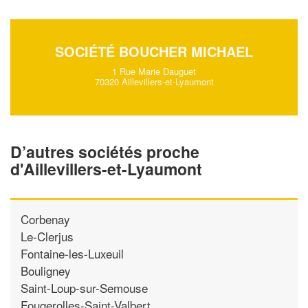
SOCIÉTÉ BOUCHER MICHAEL
1 Rue Marie Dauguet
70320 Aillevillers-et-Lyaumont
D’autres sociétés proche
d'Aillevillers-et-Lyaumont
Corbenay
Le-Clerjus
Fontaine-les-Luxeuil
Bouligney
Saint-Loup-sur-Semouse
Fougerolles-Saint-Valbert