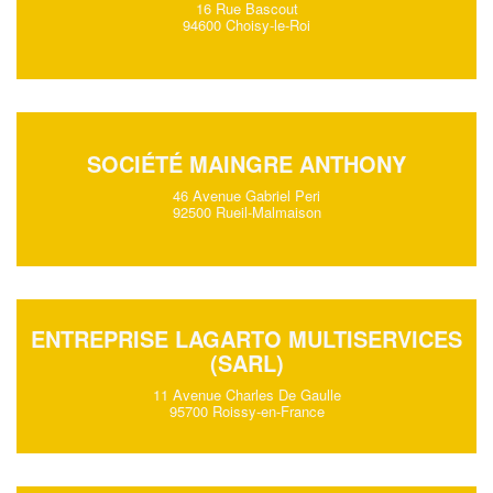
16 Rue Bascout
94600 Choisy-le-Roi
SOCIÉTÉ MAINGRE ANTHONY
46 Avenue Gabriel Peri
92500 Rueil-Malmaison
ENTREPRISE LAGARTO MULTISERVICES
(SARL)
11 Avenue Charles De Gaulle
95700 Roissy-en-France