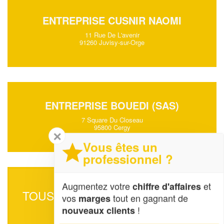
ENTREPRISE CUSNIR NAOMI
11 Rue De L'avenir
91260 Juvisy-sur-Orge
ENTREPRISE BOUEDI (SAS)
7 Square Du Closeau
95800 Cergy
✕
Vous êtes un
professionnel ?
Augmentez votre
et
chiffre d'affaires
TOUS LES SOCIÉTÉS DE ILE-DE-
vos
tout en gagnant de
marges
FRANCE
!
nouveaux clients