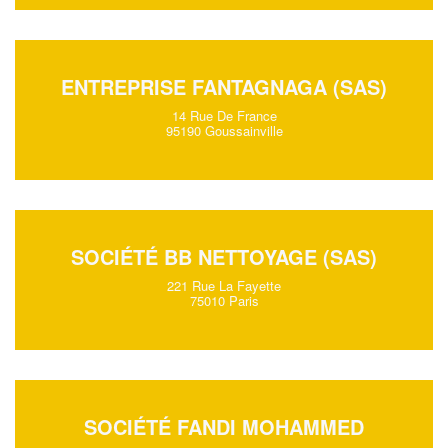
ENTREPRISE FANTAGNAGA (SAS)
14 Rue De France
95190 Goussainville
SOCIÉTÉ BB NETTOYAGE (SAS)
221 Rue La Fayette
75010 Paris
SOCIÉTÉ FANDI MOHAMMED