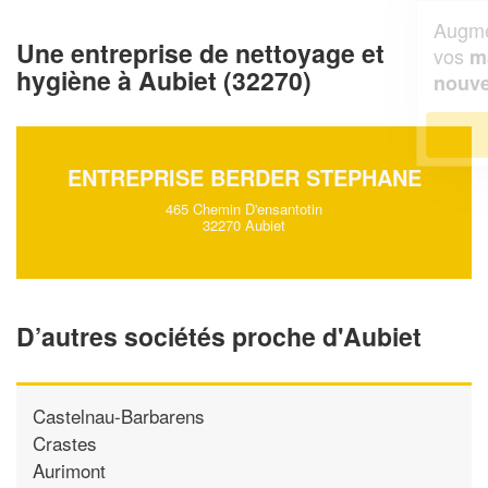
Augmentez votre
et
chiffre d'affaires
Une entreprise de nettoyage et
vos
tout en gagnant de
marges
hygiène à Aubiet (32270)
!
nouveaux clients
En savoir plus
ENTREPRISE BERDER STEPHANE
465 Chemin D'ensantotin
32270 Aubiet
D’autres sociétés proche d'Aubiet
Castelnau-Barbarens
Crastes
Aurimont