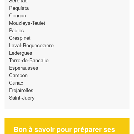
Serenac
Requista
Connac
Mouzieys-Teulet
Padies
Crespinet
Laval-Roqueceziere
Ledergues
Terre-de-Bancalie
Esperausses
Cambon
Cunac
Frejairolles
Saint-Juery
Bon à savoir pour préparer ses