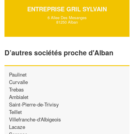
ENTREPRISE GRIL SYLVAIN
6 Allee Des Mesanges
81250 Alban
D’autres sociétés proche d'Alban
Paulinet
Curvalle
Trebas
Ambialet
Saint-Pierre-de-Trivisy
Teillet
Villefranche-d'Albigeois
Lacaze