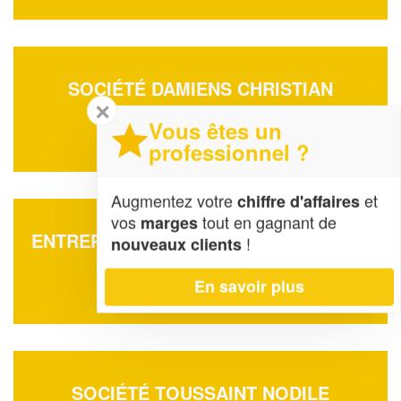
SOCIÉTÉ DAMIENS CHRISTIAN
✕
19 Rue D’oestres
Vous êtes un
02680 Dallon
professionnel ?
Augmentez votre
et
chiffre d'affaires
vos
tout en gagnant de
marges
ENTREPRISE DEVAUCHELLE ANTHONY
!
nouveaux clients
115 Rue Henri Barbusse
80450 Camon
En savoir plus
SOCIÉTÉ TOUSSAINT NODILE