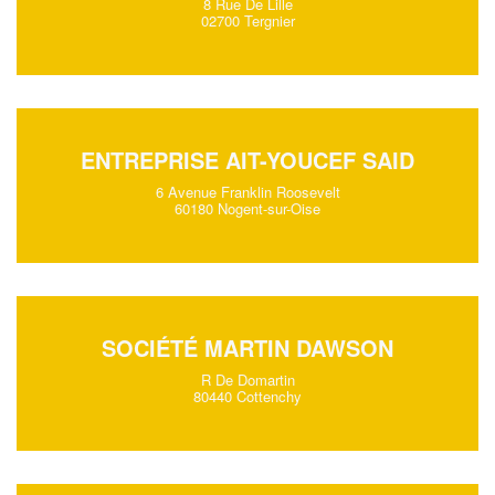
8 Rue De Lille
02700 Tergnier
ENTREPRISE AIT-YOUCEF SAID
6 Avenue Franklin Roosevelt
60180 Nogent-sur-Oise
SOCIÉTÉ MARTIN DAWSON
R De Domartin
80440 Cottenchy