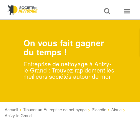
Toggle
Toggle
search
navigat
On vous fait gagner
du temps !
Entreprise de nettoyage à Anizy-
le-Grand : Trouvez rapidement les
meilleurs sociétés autour de moi
Accueil
>
Trouver un Entreprise de nettoyage
>
Picardie
>
Aisne
>
Anizy-le-Grand