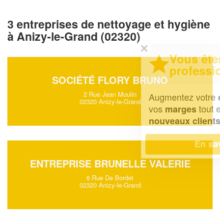
3 entreprises de nettoyage et hygiène
à Anizy-le-Grand (02320)
✕
Vous êtes un
professionnel ?
SOCIÉTÉ FLORY BRUNO
2 Rue Jean Moulin
Augmentez votre
et
chiffre d'affaires
02320 Anizy-le-Grand
vos
tout en gagnant de
marges
!
nouveaux clients
En savoir plus
ENTREPRISE BRUNELLE VALERIE
6 Rue De Bordet
02320 Anizy-le-Grand