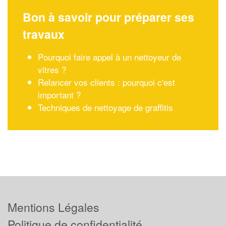
Bon à savoir pour préparer ses
travaux
Pourquoi faire appel à un nettoyeur de
vitres ?
Relancer vos clients : pourquoi c'est
important ?
Techniques de nettoyage de graffitis
Mentions Légales
Politique de confidentialité