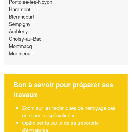
Pontoise-les-Noyon
Haramont
Blerancourt
Sempigny
Ambleny
Choisy-au-Bac
Montmacq
Morlincourt
Bon à savoir pour préparer ses
travaux
Zoom sur les techniques de nettoyage des
entreprises spécialisées
Optimiser la santé de sa trésorerie
d’entreprise