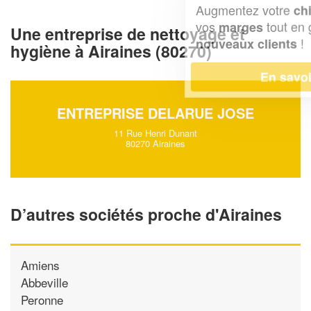
Augmentez votre
et
chiffre d'affaires
vos
tout en gagnant de
marges
Une entreprise de nettoyage et
!
nouveaux clients
hygiène à Airaines (80270)
En savoir plus
ENTREPRISE DELARUE JOSE
11 Rue Henri Dunant
80270 Airaines
D’autres sociétés proche d'Airaines
Amiens
Abbeville
Peronne