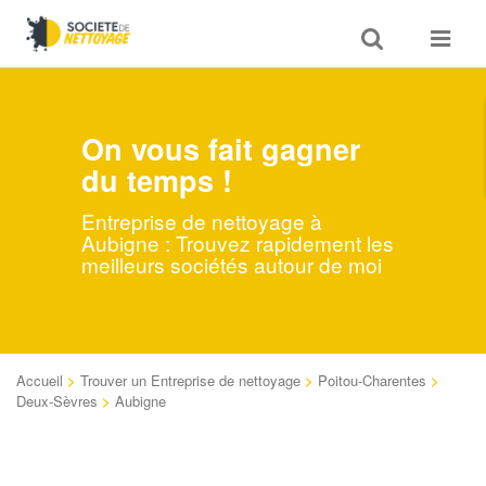
Toggle
Toggle
search
navigat
On vous fait gagner
du temps !
Entreprise de nettoyage à
Aubigne : Trouvez rapidement les
meilleurs sociétés autour de moi
Accueil
>
Trouver un Entreprise de nettoyage
>
Poitou-Charentes
>
Deux-Sèvres
>
Aubigne