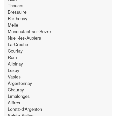
Thouars
Bressuire
Parthenay
Melle
Moncoutant-sur-Sevre
Nueil-les-Aubiers
La-Creche
Courlay
Rom
Alloinay
Lezay
Vasles
Argentonnay
Chauray
Limalonges
Aiffres
Loretz-d'Argenton
Sainte-Soline