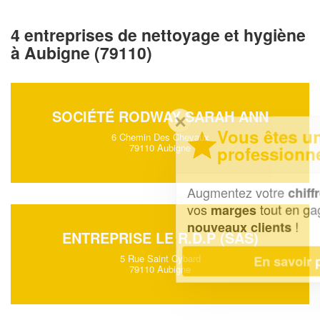
4 entreprises de nettoyage et hygiène
à Aubigne (79110)
SOCIÉTÉ RODWAY SARAH ANN
✕
Vous êtes un
6 Chemin Des Chevaux
79110 Aubigne
professionnel ?
Augmentez votre
et
chiffre d'affaires
vos
tout en gagnant de
marges
!
nouveaux clients
ENTREPRISE LE R.D.P (SAS)
5 Rue Saint Cybard
En savoir plus
79110 Aubigne