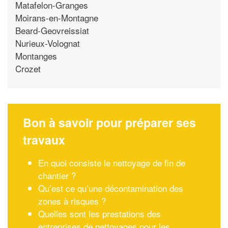
Matafelon-Granges
Moirans-en-Montagne
Beard-Geovreissiat
Nurieux-Volognat
Montanges
Crozet
Bon à savoir pour préparer ses
travaux
En quoi consiste le nettoyage de fin de
chantier ?
Qu’est ce qu’une décontamination des
zones à risques ?
Quelles sont les prestations des
entreprises de nettoyages pour les