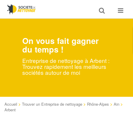
Toggle
Toggle
search
navigat
On vous fait gagner
du temps !
Entreprise de nettoyage à Arbent :
Trouvez rapidement les meilleurs
sociétés autour de moi
Accueil
>
Trouver un Entreprise de nettoyage
>
Rhône-Alpes
>
Ain
>
Arbent