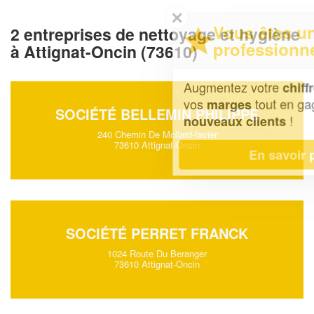
✕
Vous êtes un
2 entreprises de nettoyage et hygiène
professionnel ?
à Attignat-Oncin (73610)
Augmentez votre
et
chiffre d'affaires
vos
tout en gagnant de
marges
SOCIÉTÉ BELLEMIN PHILIPPE
!
nouveaux clients
240 Chemin De Mollard-favier
73610 Attignat-Oncin
En savoir plus
SOCIÉTÉ PERRET FRANCK
1024 Route Du Beranger
73610 Attignat-Oncin