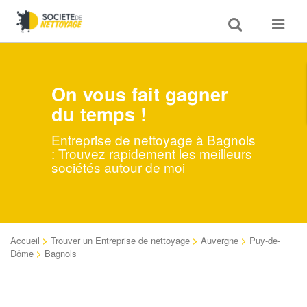
Toggle
Toggle
search
navigat
On vous fait gagner
du temps !
Entreprise de nettoyage à Bagnols
: Trouvez rapidement les meilleurs
sociétés autour de moi
Accueil
>
Trouver un Entreprise de nettoyage
>
Auvergne
>
Puy-de-
Dôme
>
Bagnols