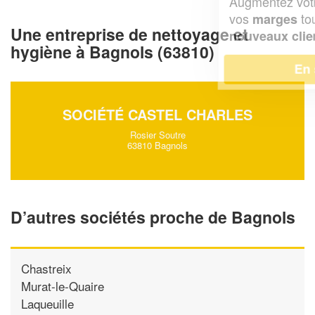
Augmentez votre
et
chiffre d'affaires
vos
tout en gagnant de
marges
Une entreprise de nettoyage et
!
nouveaux clients
hygiène à Bagnols (63810)
En savoir plus
SOCIÉTÉ CASTEL CHARLES
Rosier Soutre
63810 Bagnols
D’autres sociétés proche de Bagnols
Chastreix
Murat-le-Quaire
Laqueuille