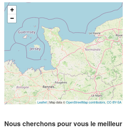
+
−
Leaflet
| Map data ©
OpenStreetMap contributors,
CC-BY-SA
Nous cherchons pour vous le meilleur