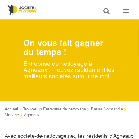
Toggle
Toggle
search
navigat
On vous fait gagner
du temps !
Entreprise de nettoyage à
Agneaux : Trouvez rapidement les
meilleurs sociétés autour de moi
Accueil
>
Trouver un Entreprise de nettoyage
>
Basse Normandie
>
Manche
>
Agneaux
Avec societe-de-nettoyage.net, les résidents d'Agneaux