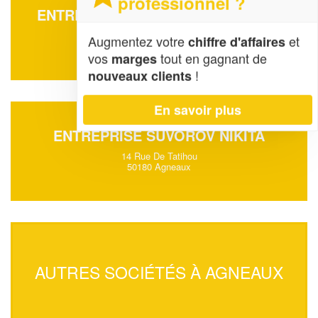
professionnel ?
ENTREPRISE MAIGNAN STEPHANIE
10 Impasse De La Paliere
Augmentez votre
et
chiffre d'affaires
50180 Agneaux
vos
tout en gagnant de
marges
!
nouveaux clients
En savoir plus
ENTREPRISE SUVOROV NIKITA
14 Rue De Tatihou
50180 Agneaux
AUTRES SOCIÉTÉS À AGNEAUX