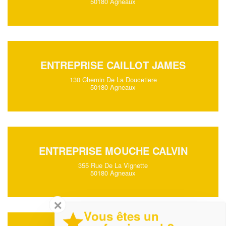
50180 Agneaux
ENTREPRISE CAILLOT JAMES
130 Chemin De La Doucetiere
50180 Agneaux
ENTREPRISE MOUCHE CALVIN
355 Rue De La Vignette
50180 Agneaux
✕
Vous êtes un