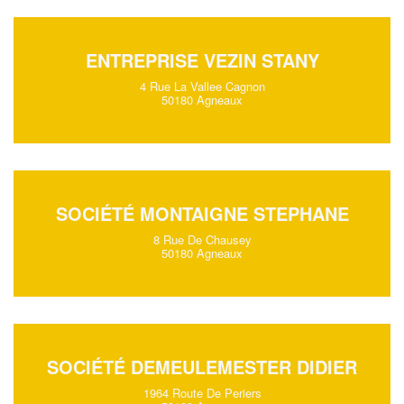
ENTREPRISE VEZIN STANY
4 Rue La Vallee Cagnon
50180 Agneaux
SOCIÉTÉ MONTAIGNE STEPHANE
8 Rue De Chausey
50180 Agneaux
SOCIÉTÉ DEMEULEMESTER DIDIER
1964 Route De Periers