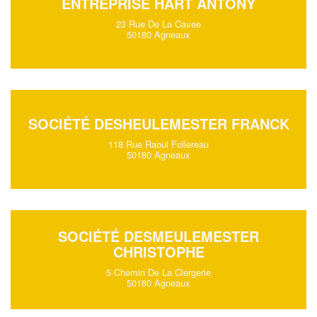
ENTREPRISE HART ANTONY
23 Rue De La Cavee
50180 Agneaux
SOCIÉTÉ DESHEULEMESTER FRANCK
118 Rue Raoul Follereau
50180 Agneaux
SOCIÉTÉ DESMEULEMESTER
CHRISTOPHE
5 Chemin De La Clergerie
50180 Agneaux