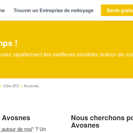
ène
Trouver un Entreprise de nettoyage
Devis gratu
mps !
uvez rapidement les meilleurs sociétés autour de mo
>
Côte-d'Or
>
Avosnes
à Avosnes
Nous cherchons pou
Avosnes
e autour de moi
" ? Un