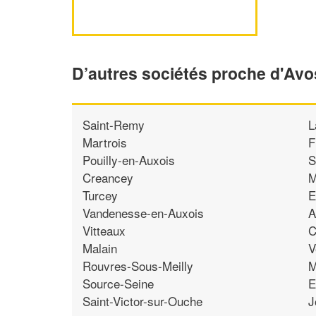
D’autres sociétés proche d'Av
Saint-Remy
L
Martrois
F
Pouilly-en-Auxois
S
Creancey
M
Turcey
E
Vandenesse-en-Auxois
A
Vitteaux
C
Malain
V
Rouvres-Sous-Meilly
M
Source-Seine
E
Saint-Victor-sur-Ouche
J