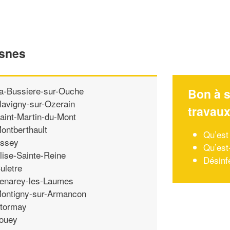
osnes
a-Bussiere-sur-Ouche
Bon à s
lavigny-sur-Ozerain
travau
aint-Martin-du-Mont
ontberthault
Qu’est
ssey
Qu’est
lise-Sainte-Reine
Désinf
uletre
enarey-les-Laumes
ontigny-sur-Armancon
tormay
ouey