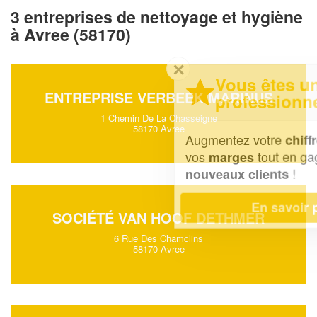
3 entreprises de nettoyage et hygiène
à Avree (58170)
✕
Vous êtes un
ENTREPRISE VERBEEK MARINUS
professionnel ?
1 Chemin De La Chasseigne
58170 Avree
Augmentez votre
et
chiffre d'affaires
vos
tout en gagnant de
marges
!
nouveaux clients
En savoir plus
SOCIÉTÉ VAN HOOF DETHMER
6 Rue Des Chamclins
58170 Avree