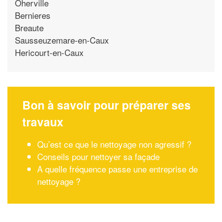
Oherville
Bernieres
Breaute
Sausseuzemare-en-Caux
Hericourt-en-Caux
Bon à savoir pour préparer ses
travaux
Qu’est ce que le nettoyage non agressif ?
Conseils pour nettoyer sa façade
A quelle fréquence passe une entreprise de
nettoyage ?