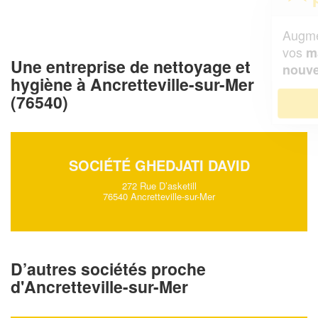
Augmentez votre
et
chiffre d'affaires
vos
tout en gagnant de
marges
Une entreprise de nettoyage et
!
nouveaux clients
hygiène à Ancretteville-sur-Mer
(76540)
En savoir plus
SOCIÉTÉ GHEDJATI DAVID
272 Rue D’asketill
76540 Ancretteville-sur-Mer
D’autres sociétés proche
d'Ancretteville-sur-Mer