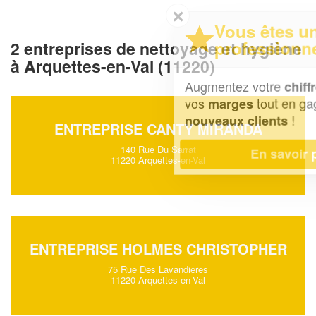
✕
Vous êtes un
professionnel ?
2 entreprises de nettoyage et hygiène
à Arquettes-en-Val (11220)
Augmentez votre
et
chiffre d'affaires
vos
tout en gagnant de
marges
!
nouveaux clients
ENTREPRISE CANTY MIRANDA
140 Rue Du Sarrat
En savoir plus
11220 Arquettes-en-Val
ENTREPRISE HOLMES CHRISTOPHER
75 Rue Des Lavandieres
11220 Arquettes-en-Val