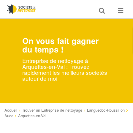
Toggle
Toggle
search
navigat
On vous fait gagner
du temps !
Entreprise de nettoyage à
Arquettes-en-Val : Trouvez
rapidement les meilleurs sociétés
autour de moi
Accueil
>
Trouver un Entreprise de nettoyage
>
Languedoc-Roussillon
>
Aude
>
Arquettes-en-Val