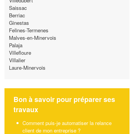
Villedubert
Saissac
Berriac
Ginestas
Felines-Termenes
Malves-en-Minervois
Palaja
Villefloure
Villalier
Laure-Minervois
Bon à savoir pour préparer ses
travaux
Comment puis-je automatiser la relance
client de mon entreprise ?