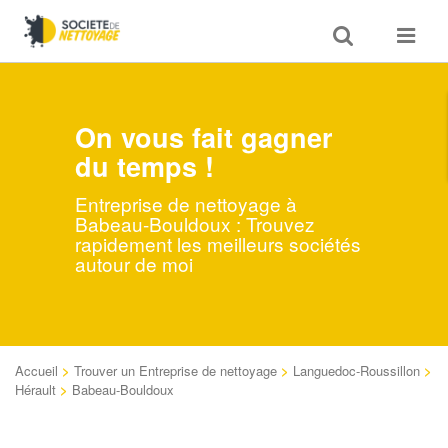
Toggle
Toggle
search
navigat
On vous fait gagner
du temps !
Entreprise de nettoyage à
Babeau-Bouldoux : Trouvez
rapidement les meilleurs sociétés
autour de moi
Accueil
>
Trouver un Entreprise de nettoyage
>
Languedoc-Roussillon
>
Hérault
>
Babeau-Bouldoux