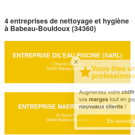
4 entreprises de nettoyage et hygiène
à Babeau-Bouldoux (34360)
ENTREPRISE DIL’EAU PISCINE (SARL)
✕
1 Chemin Des Pins
Vous êtes un
34360 Babeau-Bouldoux
professionnel ?
Augmentez votre
et
chiffre d'affaires
vos
tout en gagnant de
marges
ENTREPRISE NAEREBOUT JACOB
!
nouveaux clients
12 Grand Rue
34360 Babeau-Bouldoux
En savoir plus