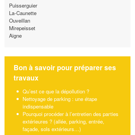
Puisserguier
La-Caunette
Ouveillan
Mirepeisset
Aigne
Bon à savoir pour préparer ses
travaux
Qu’est ce que la dépollution ?
Nettoyage de parking : une étape
indispensable
Pourquoi procéder à l’entretien des parties
extérieures ? (allée, parking, entrée,
façade, sols extérieurs…)