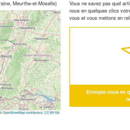
rraine, Meurthe-et-Moselle)
Vous ne savez pas quel arti
nous en quelques clics vot
vous et vous mettons en rela
Envoyez-nous en qu
n
 ©
OpenStreetMap contributors,
CC-BY-SA