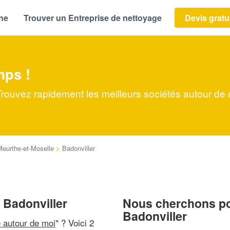
ène
Trouver un Entreprise de nettoyage
Devis gratu
mps !
Trouvez rapidement les meilleurs sociétés autour de
Meurthe-et-Moselle
>
Badonviller
 Badonviller
Nous cherchons pou
Badonviller
e autour de moi
" ? Voici 2