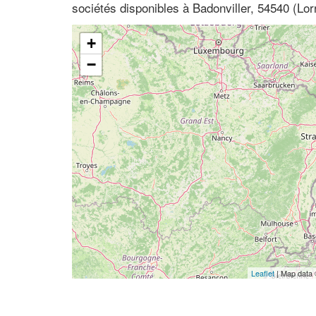
sociétés disponibles à Badonviller, 54540 (Lo
+
−
Leaflet
| Map data