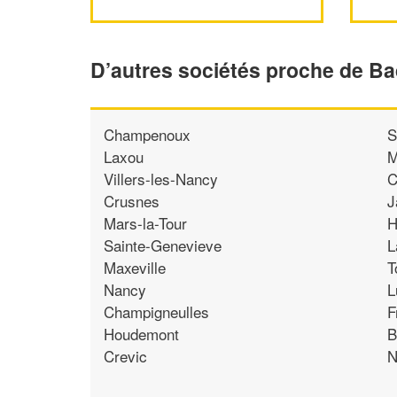
D’autres sociétés proche de Ba
Champenoux
S
Laxou
M
Villers-les-Nancy
C
Crusnes
J
Mars-la-Tour
H
Sainte-Genevieve
L
Maxeville
T
Nancy
L
Champigneulles
F
Houdemont
B
Crevic
N