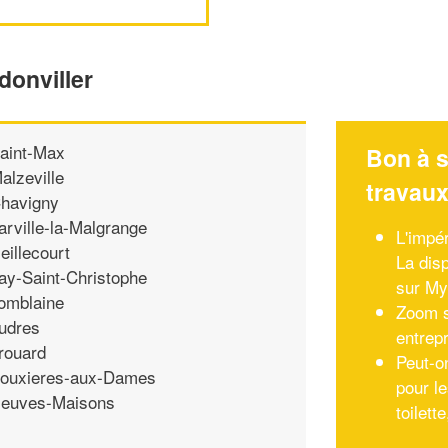
donviller
aint-Max
Bon à s
alzeville
travau
havigny
arville-la-Malgrange
L'impér
eillecourt
La dis
ay-Saint-Christophe
sur M
omblaine
Zoom s
udres
entrep
rouard
Peut-o
ouxieres-aux-Dames
pour l
euves-Maisons
toilet