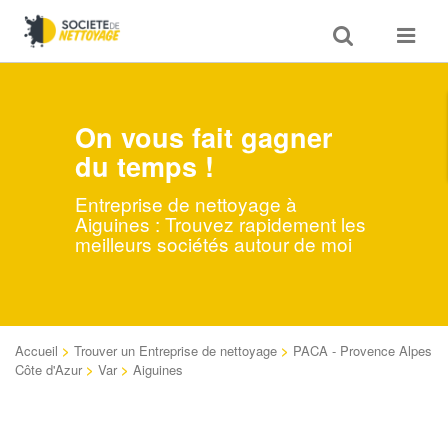
Toggle
Toggle
search
navigat
On vous fait gagner
du temps !
Entreprise de nettoyage à
Aiguines : Trouvez rapidement les
meilleurs sociétés autour de moi
Accueil
>
Trouver un Entreprise de nettoyage
>
PACA - Provence Alpes
Côte d'Azur
>
Var
>
Aiguines