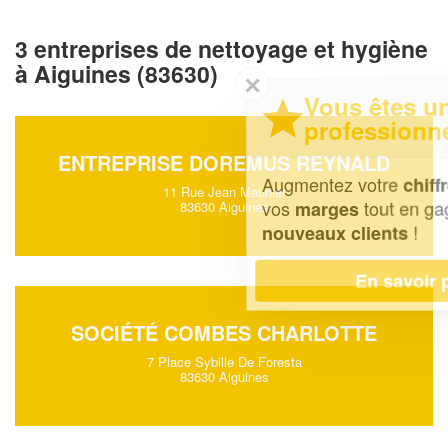
3 entreprises de nettoyage et hygiène
à Aiguines (83630)
✕
Vous êtes un
professionnel ?
ENTREPRISE DOREMUS REYNALD
Augmentez votre
et
chiffre d'affaires
11 Rue Jean Maunier
vos
tout en gagnant de
marges
83630 Aiguines
!
nouveaux clients
En savoir plus
SOCIÉTÉ COMBES CHARLOTTE
7 Place Sybille De Foresta
83630 Aiguines