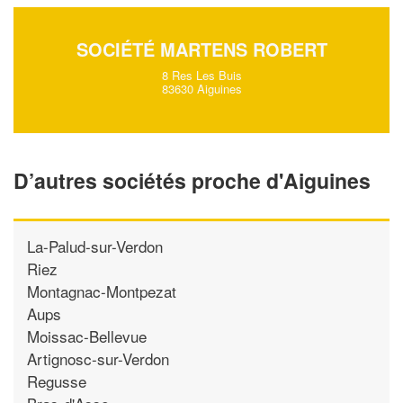
SOCIÉTÉ MARTENS ROBERT
8 Res Les Buis
83630 Aiguines
D’autres sociétés proche d'Aiguines
La-Palud-sur-Verdon
Riez
Montagnac-Montpezat
Aups
Moissac-Bellevue
Artignosc-sur-Verdon
Regusse