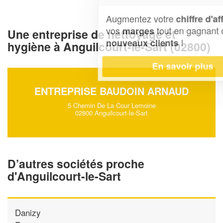
Augmentez votre
et
chiffre d'affaires
vos
tout en gagnant de
marges
Une entreprise de nettoyage et
!
nouveaux clients
hygiène à Anguilcourt-le-Sart (02800)
En savoir plus
ENTREPRISE BAUDOIN ARNAUD
5 Chemin De La Cour Lemoine
02800 Anguilcourt-le-Sart
D’autres sociétés proche
d'Anguilcourt-le-Sart
Danizy