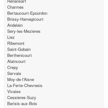
Renansart
Charmes
Bertaucourt-Epourdon
Brissy-Hamegicourt
Andelain
Sery-les-Mezieres
Liez
Ribemont
Saint-Gobain
Berthenicourt
Alaincourt
Crepy
Servais
Moy-de-l'Aisne
La-Ferte-Chevresis
Vivaise
Cessieres-Suzy
Barisis-aux-Bois