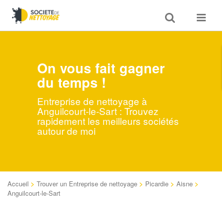
Toggle
Toggle
search
navigat
On vous fait gagner
du temps !
Entreprise de nettoyage à
Anguilcourt-le-Sart : Trouvez
rapidement les meilleurs sociétés
autour de moi
Accueil
>
Trouver un Entreprise de nettoyage
>
Picardie
>
Aisne
>
Anguilcourt-le-Sart