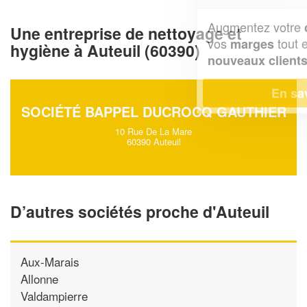
Augmentez votre
et
chiffre d'affaires
Une entreprise de nettoyage et
vos
tout en gagnant de
marges
hygiène à Auteuil (60390)
!
nouveaux clients
En savoir plus
SOCIÉTÉ BAPPEL DUCROCQ GAUTHIER
10 Rue De La Mare
60390 Auteuil
D’autres sociétés proche d'Auteuil
Aux-Marais
Allonne
Valdampierre