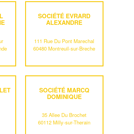
L
SOCIÉTÉ EVRARD
HE
ALEXANDRE
ur
111 Rue Du Pont Marechal
nde
60480 Montreuil-sur-Breche
✕
Vous êtes un
professionnel ?
Augmentez votre
et
chiffre d'affaires
LET
SOCIÉTÉ MARCQ
vos
tout en gagnant de
marges
DOMINIQUE
!
nouveaux clients
35 Allee Du Brochet
En savoir plus
60112 Milly-sur-Therain