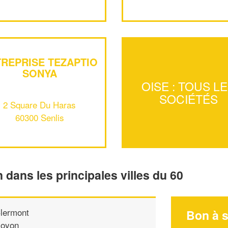
REPRISE TEZAPTIO
SONYA
OISE : TOUS L
SOCIÉTÉS
2 Square Du Haras
60300 Senlis
n dans les principales villes du 60
lermont
Bon à s
oyon