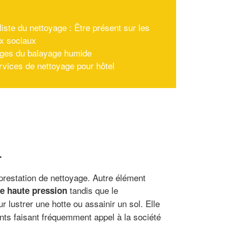
x
iste du nettoyage : Être présent sur les
x sociaux
ges du balayage humide
rvices de nettoyage pour hôtel
r
a prestation de nettoyage. Autre élément
tandis que le
e haute pression
 lustrer une hotte ou assainir un sol. Elle
ents faisant fréquemment appel à la société