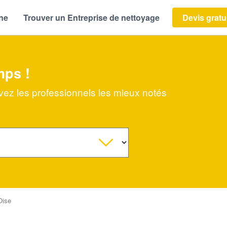
ène
Trouver un Entreprise de nettoyage
Devis gratu
mps !
uvez les professionnels les mieux notés
Oise