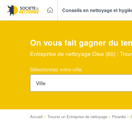
Conseils en nettoyage et hygi
On vous fait gagner du te
Entreprise de nettoyage Oise (60) : Tro
Sélectionnez votre ville.
Accueil
>
Trouver un Entreprise de nettoyage
>
Picardie
>