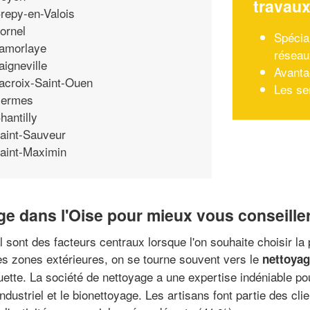
travau
repy-en-Valois
ornel
Spécial
amorlaye
réseau
aigneville
Avanta
acroix-Saint-Ouen
Les se
ermes
hantilly
aint-Sauveur
aint-Maximin
ge dans l'Oise pour mieux vous conseille
nal sont des facteurs centraux lorsque l'on souhaite choisir l
les zones extérieures, on se tourne souvent vers le
nettoyag
tte. La société de nettoyage a une expertise indéniable pour
dustriel et le bionettoyage. Les artisans font partie des cli