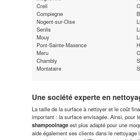
Creil
C
Compiegne
B
Nogent-sur-Oise
L
Senlis
L
Mouy
L
Pont-Sainte-Maxence
H
Meru
C
Chambly
S
Montataire
S
Une société experte en nettoya
La taille de la surface à nettoyer et le coût fi
important : la surface envisagée. Ainsi, pour 
est plus adapté pour une moque
shampooinage
aide également ses clients dans le nettoyage in