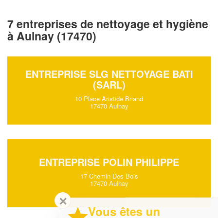
7 entreprises de nettoyage et hygiène
à Aulnay (17470)
ENTREPRISE SLG NETTOYAGE BATI
(SARL)
10 Place Aristide Briand
17470 Aulnay
ENTREPRISE POLIN PHILIPPE
17 Chemin Des Bois
17470 Aulnay
✕
Vous êtes un