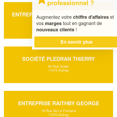
professionnel ?
ENTREPRISE HILES GILLARD CAREY
Augmentez votre
et
chiffre d'affaires
17 Rue De Bourgogne
vos
tout en gagnant de
marges
17470 Aulnay
!
nouveaux clients
En savoir plus
SOCIÉTÉ PLEDRAN THIERRY
50 Rue Godet
17470 Aulnay
ENTREPRISE RAITHBY GEORGE
16 Rue De La Fontaine
17470 Aulnay