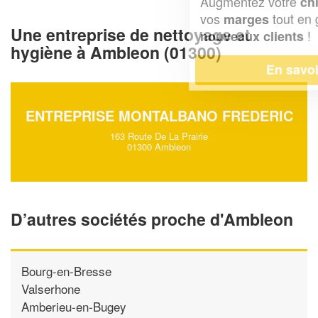
Augmentez votre
et
chiffre d'affaires
vos
tout en gagnant de
marges
Une entreprise de nettoyage et
!
nouveaux clients
hygiène à Ambleon (01300)
En savoir plus
ENTREPRISE MONTALBANO FREDERIC
163 Route De La Prairie
01300 Ambleon
D’autres sociétés proche d'Ambleon
Bourg-en-Bresse
Valserhone
Amberieu-en-Bugey