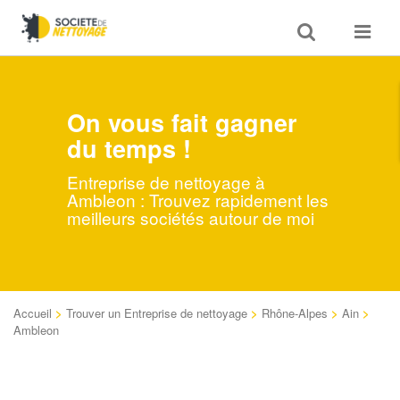
Toggle
Toggle
search
navigat
On vous fait gagner
du temps !
Entreprise de nettoyage à
Ambleon : Trouvez rapidement les
meilleurs sociétés autour de moi
Accueil
>
Trouver un Entreprise de nettoyage
>
Rhône-Alpes
>
Ain
>
Ambleon