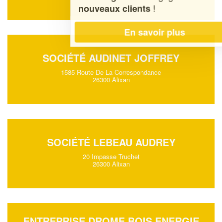
!
nouveaux clients
En savoir plus
SOCIÉTÉ AUDINET JOFFREY
1585 Route De La Correspondance
26300 Alixan
SOCIÉTÉ LEBEAU AUDREY
20 Impasse Truchet
26300 Alixan
ENTREPRISE DROME BOIS ENERGIE