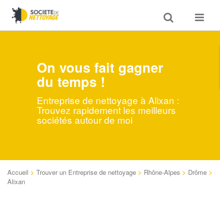
Toggle
Toggle
search
navigat
On vous fait gagner
du temps !
Entreprise de nettoyage à Alixan :
Trouvez rapidement les meilleurs
sociétés autour de moi
Accueil
>
Trouver un Entreprise de nettoyage
>
Rhône-Alpes
>
Drôme
>
Alixan