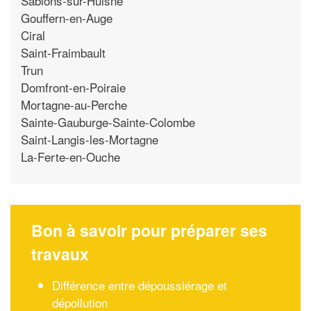
Sablons-sur-Huisne
Gouffern-en-Auge
Ciral
Saint-Fraimbault
Trun
Domfront-en-Poiraie
Mortagne-au-Perche
Sainte-Gauburge-Sainte-Colombe
Saint-Langis-les-Mortagne
La-Ferte-en-Ouche
Bon à savoir pour préparer ses
travaux
Différence entre dépoussiérage et
dépollution