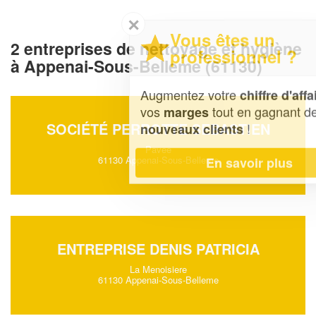
✕
Vous êtes un
2 entreprises de nettoyage et hygiène
professionnel ?
à Appenai-Sous-Belleme (61130)
Augmentez votre
et
chiffre d'affaires
vos
tout en gagnant de
marges
SOCIÉTÉ PERROTTE SEBASTIEN
!
nouveaux clients
Pavee
61130 Appenai-Sous-Belleme
En savoir plus
ENTREPRISE DENIS PATRICIA
La Menoisiere
61130 Appenai-Sous-Belleme